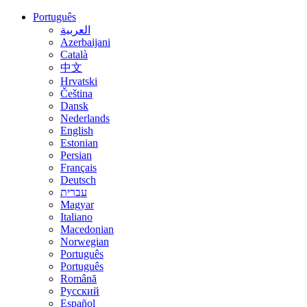
Português
العربية
Azerbaijani
Català
中文
Hrvatski
Čeština
Dansk
Nederlands
English
Estonian
Persian
Français
Deutsch
עברית
Magyar
Italiano
Macedonian
Norwegian
Português
Português
Română
Русский
Español