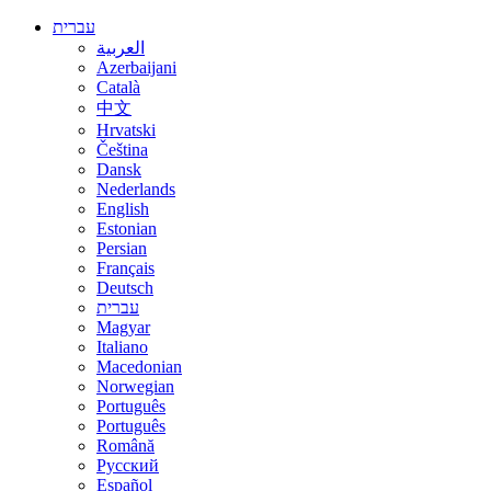
עברית
العربية
Azerbaijani
Català
中文
Hrvatski
Čeština
Dansk
Nederlands
English
Estonian
Persian
Français
Deutsch
עברית
Magyar
Italiano
Macedonian
Norwegian
Português
Português
Română
Русский
Español