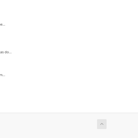
e...
s do...
m...