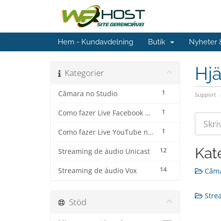
Hem - Kundavdelning
Butik
Nyheter
Hjä
Kategorier
1
Câmara no Studio
Support
1
Como fazer Live Facebook no Streaming de Vídeo
1
Como fazer Live YouTube no Streaming de Vídeo
Kat
12
Streaming de áudio Unicast
14
Streaming de áudio Vox
Câmar
Strea
Stöd