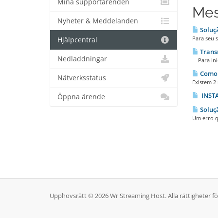
Mina supportärenden
Mes
Nyheter & Meddelanden
Soluçã
Para seu s
Hjälpcentral
Transm
Nedladdningar
Para inic
Como 
Nätverksstatus
Existem 2
INSTA
Öppna ärende
Soluç
Um erro q
Upphovsrätt © 2026 Wr Streaming Host. Alla rättigheter fö