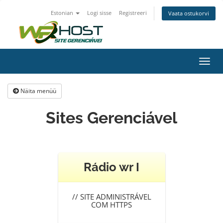
Estonian
Logi sisse
Registreeri
Vaata ostukorvi
Lülit
navig
Näita menüü
Sites Gerenciável
Rádio wr I
//
SITE ADMINISTRÁVEL
COM HTTPS