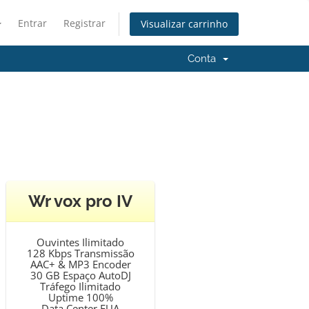
Entrar
Registrar
Visualizar carrinho
Conta
Wr vox pro IV
Ouvintes Ilimitado
128 Kbps Transmissão
AAC+ & MP3 Encoder
30 GB Espaço AutoDJ
Tráfego Ilimitado
Uptime 100%
Data Center EUA