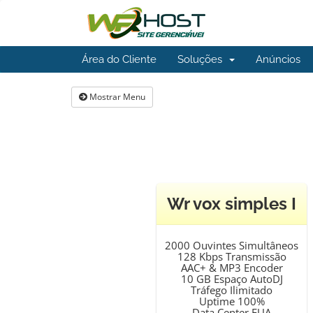
Área do Cliente
Soluções
Anúncios
Mostrar Menu
Wr vox simples I
2000 Ouvintes Simultâneos
128 Kbps Transmissão
AAC+ & MP3 Encoder
10 GB Espaço AutoDJ
Tráfego Ilimitado
Uptime 100%
Data Center EUA