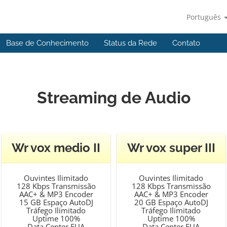
Português
Base de Conhecimento
Status da Rede
Contato
Streaming de Audio
Wr vox medio II
Wr vox super III
Ouvintes Ilimitado
Ouvintes Ilimitado
128 Kbps Transmissão
128 Kbps Transmissão
AAC+ & MP3 Encoder
AAC+ & MP3 Encoder
15 GB Espaço AutoDJ
20 GB Espaço AutoDJ
Tráfego Ilimitado
Tráfego Ilimitado
Uptime 100%
Uptime 100%
Data Center EUA
Data Center EUA