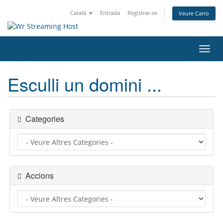
Català
Entrada
Registrar-se
Veure Carro
Canv
la
nave
Esculli un domini ...
Categories
Accions