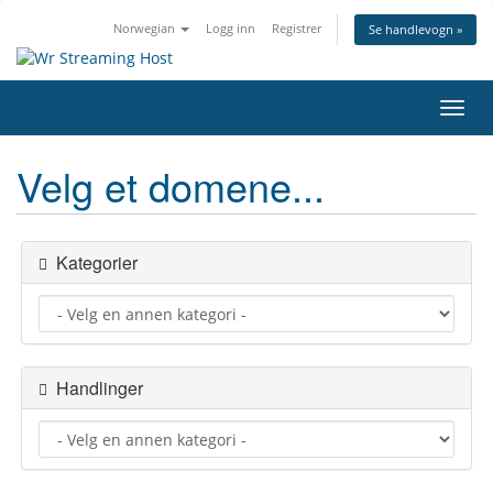
Norwegian
Logg inn
Registrer
Se handlevogn »
Bytt
navig
Velg et domene...
Kategorier
Handlinger