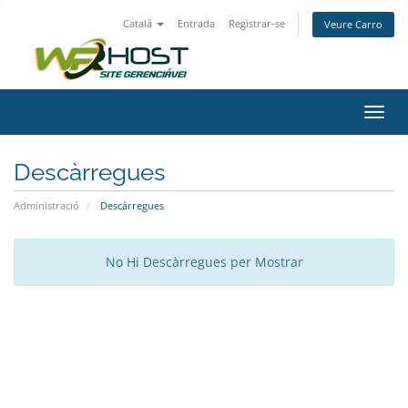
Català
Entrada
Registrar-se
Veure Carro
Canv
la
nave
Descàrregues
Administració
Descàrregues
No Hi Descàrregues per Mostrar