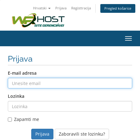
Hrvatski
Prijava
Registtracija
Pregled košarice
Preba
navig
Prijava
E-mail adresa
Lozinka
Zapamti me
Zaboravili ste lozinku?