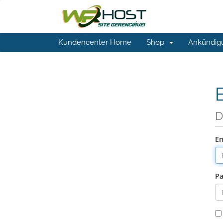
Kundencenter Home
Shop
Ankündig
D
Em
Pa