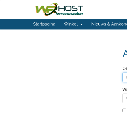
Startpagina
Winkel
Nieuws & Aankon
E-
W