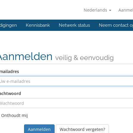
Nederlands
Aanme
digingen
Kennisbank
Netwerk status
Neem contact o
Aanmelden
veilig & eenvoudig
mailadres
achtwoord
Onthoudt mij
Wachtwoord vergeten?