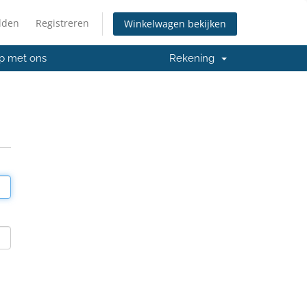
lden
Registreren
Winkelwagen bekijken
p met ons
Rekening