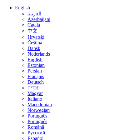
English
العربية
Azerbaijani
Català
中文
Hrvatski
Čeština
Dansk
Nederlands
English
Estonian
Persian
Français
Deutsch
עברית
Magyar
Italiano
Macedonian
Norwegian
Português
Português
Română
Русский
Español