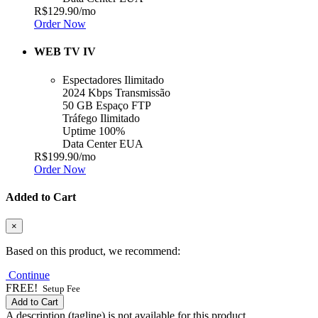
R$129.90
/mo
Order Now
WEB TV IV
Espectadores Ilimitado
2024 Kbps Transmissão
50 GB Espaço FTP
Tráfego Ilimitado
Uptime 100%
Data Center EUA
R$199.90
/mo
Order Now
Added to Cart
×
Based on this product, we recommend:
Continue
FREE!
Setup Fee
Add to Cart
A description (tagline) is not available for this product.