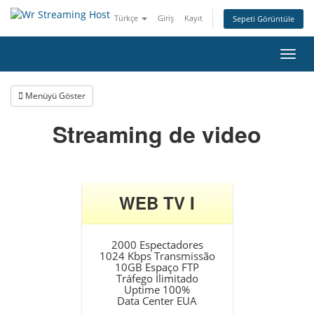
Türkçe
Giriş
Kayıt
Sepeti Görüntüle
Gezi
değiş
Menüyü Göster
Streaming de video
WEB TV I
2000 Espectadores
1024 Kbps Transmissão
10GB Espaço FTP
Tráfego Ilimitado
Uptime 100%
Data Center EUA