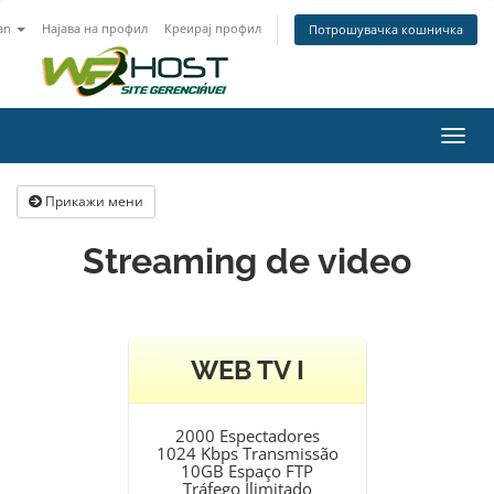
an
Најава на профил
Креирај профил
Потрошувачка кошничка
Вклу
ја
нави
Прикажи мени
Streaming de video
WEB TV I
2000 Espectadores
1024 Kbps Transmissão
10GB Espaço FTP
Tráfego Ilimitado