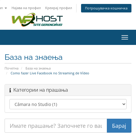
an
Најава на профил
Креирај профил
Потрошувачка кошничка
Вклу
ја
нави
База на знаења
Почетна
База на знаења
Como fazer Live Facebook no Streaming de Vídeo
Категории на прашања