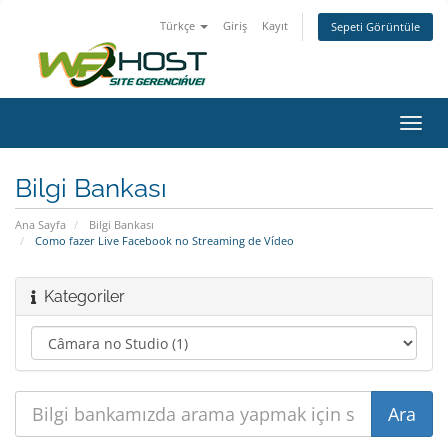
Türkçe
Giriş
Kayıt
Sepeti Görüntüle
Gezi
değiş
Bilgi Bankası
Ana Sayfa
Bilgi Bankası
Como fazer Live Facebook no Streaming de Vídeo
Kategoriler