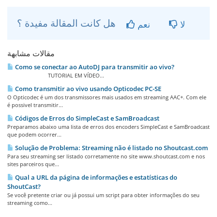
هل كانت المقالة مفيدة ؟
لا
نعم
مقالات مشابهة
Como se conectar ao AutoDJ para transmitir ao vivo?
TUTORIAL EM VÍDEO...
Como transmitir ao vivo usando Opticodec PC-SE
O Opticodec é um dos transmissores mais usados em streaming AAC+. Com ele
é possivel transmitir...
Códigos de Erros do SimpleCast e SamBroadcast
Preparamos abaixo uma lista de erros dos encoders SimpleCast e SamBroadcast
que podem ocorrer...
Solução de Problema: Streaming não é listado no Shoutcast.com
Para seu streaming ser listado corretamente no site www.shoutcast.com e nos
sites parceiros que...
Qual a URL da página de informações e estatísticas do
ShoutCast?
Se você pretente criar ou já possui um script para obter informações do seu
streaming como...