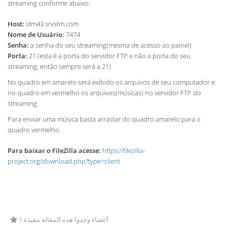
streaming conforme abaixo:
Host:
stm43.srvstm.com
Nome de Usuário:
7474
Senha:
a senha do seu streaming(mesma de acesso ao painel)
Porta:
21 (esta é a porta do servidor FTP e não a porta do seu
streaming, então sempre será a 21)
No quadro em amarelo será exibido os arquivos de seu computador e
no quadro em vermelho os arquivos(músicas) no servidor FTP do
streaming.
Para enviar uma música basta arrastar do quadro amarelo para o
quadro vermelho.
Para baixar o FileZilla acesse:
https://filezilla-
project.org/download.php?type=client
1 أعضاء وجدوا هذه المقالة مفيدة