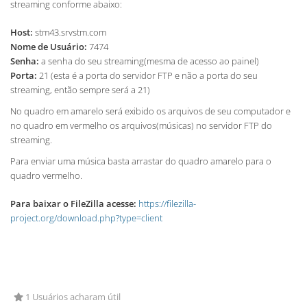
streaming conforme abaixo:
Host:
stm43.srvstm.com
Nome de Usuário:
7474
Senha:
a senha do seu streaming(mesma de acesso ao painel)
Porta:
21 (esta é a porta do servidor FTP e não a porta do seu
streaming, então sempre será a 21)
No quadro em amarelo será exibido os arquivos de seu computador e
no quadro em vermelho os arquivos(músicas) no servidor FTP do
streaming.
Para enviar uma música basta arrastar do quadro amarelo para o
quadro vermelho.
Para baixar o FileZilla acesse:
https://filezilla-
project.org/download.php?type=client
1 Usuários acharam útil