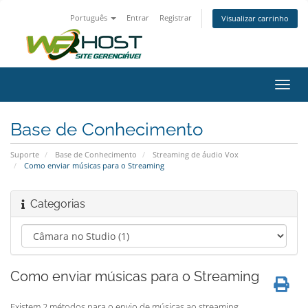
Português
Entrar
Registrar
Visualizar carrinho
Alter
nave
Base de Conhecimento
Suporte
Base de Conhecimento
Streaming de áudio Vox
Como enviar músicas para o Streaming
Categorias
Como enviar músicas para o Streaming
Existem 2 métodos para o envio de músicas ao streaming.