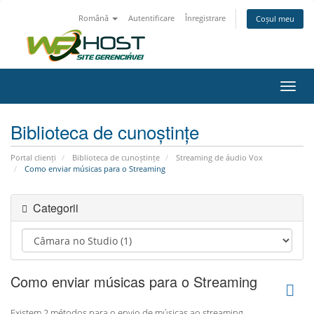
Română
Autentificare
Înregistrare
Coșul meu
Navi
Toggl
Biblioteca de cunoștințe
Portal clienți
Biblioteca de cunoștințe
Streaming de áudio Vox
Como enviar músicas para o Streaming
Categorii
Como enviar músicas para o Streaming
Existem 2 métodos para o envio de músicas ao streaming.