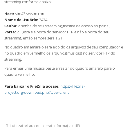
streaming conforme abaixo:
Host:
stm43.srvstm.com
Nome de Usuário:
7474
Senha:
a senha do seu streaming(mesma de acesso ao painel)
Porta:
21 (esta é a porta do servidor FTP e não a porta do seu
streaming, então sempre será a 21)
No quadro em amarelo será exibido os arquivos de seu computador e
no quadro em vermelho os arquivos(músicas) no servidor FTP do
streaming.
Para enviar uma música basta arrastar do quadro amarelo para o
quadro vermelho.
Para baixar o FileZilla acesse:
https://filezilla-
project.org/download.php?type=client
1 utilizatori au considerat informația utilă