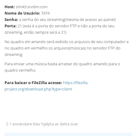
Host:
stm43.srvstm.com
Nome de Usuário:
7474
Senha:
a senha do seu streaming(mesma de acesso ao painel)
Porta:
21 (esta é a porta do servidor FTP e não a porta do seu
streaming, então sempre será a 21)
No quadro em amarelo será exibido os arquivos de seu computador e
no quadro em vermelho os arquivos(músicas) no servidor FTP do
streaming.
Para enviar uma música basta arrastar do quadro amarelo para o
quadro vermelho.
Para baixar o FileZilla acesse:
https://filezilla-
project.org/download.php?type=client
1 användare blev hjälpta av detta svar