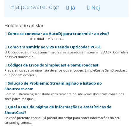
Hjälpte svaret dig?
Ja
Nej
Relaterade artiklar
Como se conectar ao AutoDJ para transmitir ao vivo?
TUTORIAL EM VÍDEO...
Como transmitir ao vivo usando Opticodec PC-SE
O Opticodec é um dos transmissores mais usados em streaming AAC+. Com ele é
possivel transmitir...
Códigos de Erros do SimpleCast e SamBroadcast
Preparamos abaixo uma lista de erros dos encoders SimpleCast e SamBroadcast
que podem ocorrer...
Solução de Problema: Streaming não é listado no
Shoutcast.com
Para seu streaming ser listado corretamente no site www.shoutcast.com e nos
sites parceiros que...
Qual a URL da página de informações e estatísticas do
ShoutCast?
Se você pretente criar ou já possui um script para obter informações do seu
streaming como...