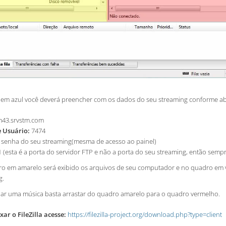
 em azul você deverá preencher com os dados do seu streaming conforme ab
43.srvstm.com
 Usuário:
7474
 senha do seu streaming(mesma de acesso ao painel)
 (esta é a porta do servidor FTP e não a porta do seu streaming, então sempr
o em amarelo será exibido os arquivos de seu computador e no quadro em v
g.
iar uma música basta arrastar do quadro amarelo para o quadro vermelho.
xar o FileZilla acesse:
https://filezilla-project.org/download.php?type=client