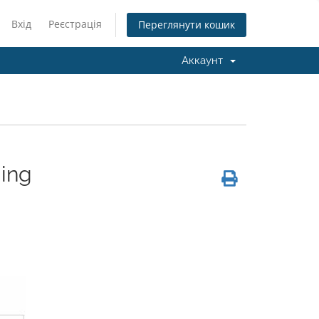
Вхід
Реєстрація
Переглянути кошик
Аккаунт
ing