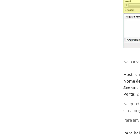
Na barra
Host:
stm
Nome de
Senha:
a
Porta:
21
No quadr
streamin
Para env
Para bai