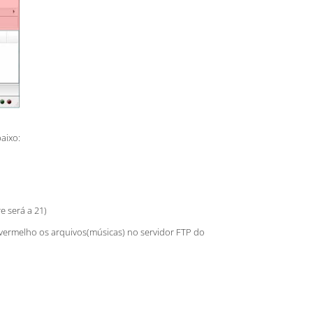
aixo:
e será a 21)
ermelho os arquivos(músicas) no servidor FTP do