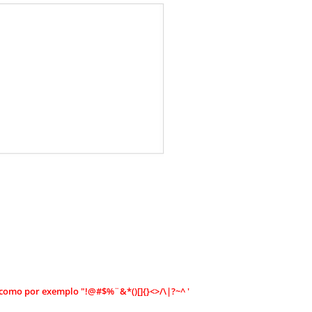
como por exemplo "!@#$%¨&*()[]{}<>/\|?~^ '