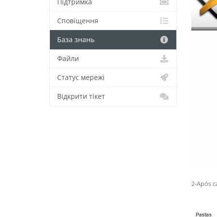
Підтримка
Сповіщення
База знань
Файли
Статус мережі
Відкрити тікет
2-Após ca