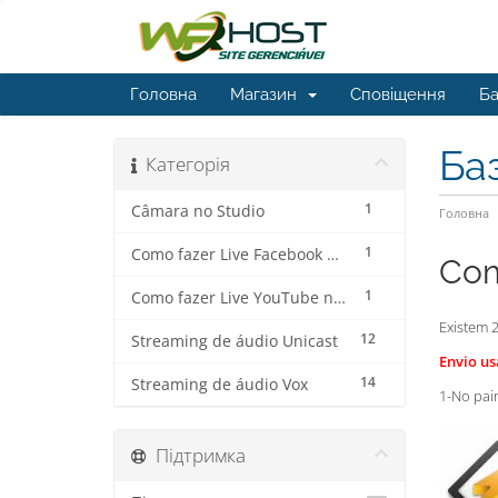
Головна
Магазин
Сповіщення
Ба
Ба
Категорія
1
Câmara no Studio
Головна
1
Como fazer Live Facebook no Streaming de Vídeo
Com
1
Como fazer Live YouTube no Streaming de Vídeo
Existem 
12
Streaming de áudio Unicast
Envio us
14
Streaming de áudio Vox
1-No pai
Підтримка