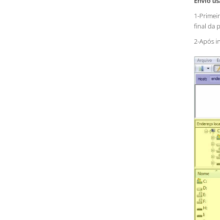
Envio u
1-Primei
final da 
2-Após i