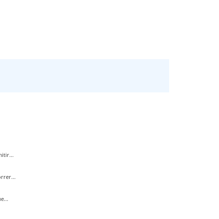
tir...
rer...
e...