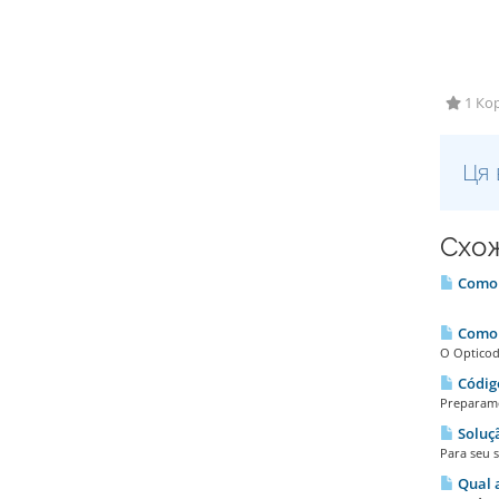
1 Кор
Ця 
Схож
Como s
TUTOR
Como t
O Opticod
Código
Preparamo
Soluçã
Para seu s
Qual a