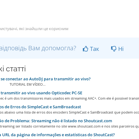
истувачі, які знайшли це корисним
відповідь Вам допомогла?
Так
Ні
і статті
e conectar ao AutoDJ para transmitir ao vivo?
IAL EM VÍDEO...
ransmitir ao vivo usando Opticodec PC-SE
ec é um dos transmissores mais usados em streaming AAC+. Com ele é possivel transmi
s de Erros do SimpleCast e SamBroadcast
s abaixo uma lista de erros dos encoders SimpleCast e SamBroadcast que podem ocor
o de Problema: Streaming não é listado no Shoutcast.com
treaming ser listado corretamente no site www.shoutcast.com e nos sites parceiros qu
 URL da página de informações e estatísticas do ShoutCast?